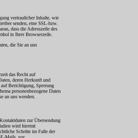
ung vertraulicher Inhalte, wie
treiber senden, eine SSL-bzw.
ran, dass die Adresszeile des
mbol in Ihrer Browserzeile.
ten, die Sie an uns
zeit das Recht auf
Daten, deren Herkunft und
auf Berichtigung, Sperrung
 Thema personenbezogene Daten
sse an uns wenden.
 Kontaktdaten zur Übersendung
alien wird hiermit
htliche Schritte im Falle der
E-Mails, vor.