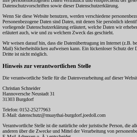
Ihre personenbezogenen Daten vertraulich und entsprechend der gese
Datenschutzvorschriften sowie dieser Datenschutzerklärung.
Wenn Sie diese Website benutzen, werden verschiedene personenbez
Personenbezogene Daten sind Daten, mit denen Sie persönlich identif
vorliegende Datenschutzerklärung erläutert, welche Daten wir erhebe
erläutert auch, wie und zu welchem Zweck das geschieht.
Wir weisen darauf hin, dass die Datenübertragung im Internet (z.B. 
Mail) Sicherheitslücken aufweisen kann. Ein lückenloser Schutz der 
Dritte ist nicht möglich.
Hinweis zur verantwortlichen Stelle
Die verantwortliche Stelle für die Datenverarbeitung auf dieser Websit
Christian Schneider
Hannoversche Neustadt 31
31303 Burgdorf
Telefon: 0152-25277963
E-Mail: datenschutz@muaythai-burgdorf.joedoll.com
Verantwortliche Stelle ist die natürliche oder juristische Person, die 
anderen über die Zwecke und Mittel der Verarbeitung von personen
E-Mail-Adressen o. Ä.) entscheidet.