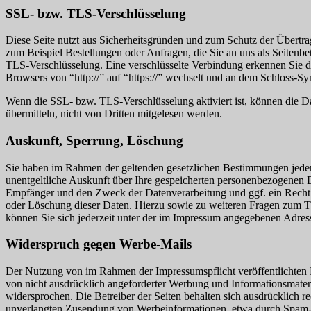
SSL- bzw. TLS-Verschlüsselung
Diese Seite nutzt aus Sicherheitsgründen und zum Schutz der Übertrag
zum Beispiel Bestellungen oder Anfragen, die Sie an uns als Seitenbe
TLS-Verschlüsselung. Eine verschlüsselte Verbindung erkennen Sie da
Browsers von “http://” auf “https://” wechselt und an dem Schloss-Sy
Wenn die SSL- bzw. TLS-Verschlüsselung aktiviert ist, können die Da
übermitteln, nicht von Dritten mitgelesen werden.
Auskunft, Sperrung, Löschung
Sie haben im Rahmen der geltenden gesetzlichen Bestimmungen jeder
unentgeltliche Auskunft über Ihre gespeicherten personenbezogenen 
Empfänger und den Zweck der Datenverarbeitung und ggf. ein Recht 
oder Löschung dieser Daten. Hierzu sowie zu weiteren Fragen zum
können Sie sich jederzeit unter der im Impressum angegebenen Adre
Widerspruch gegen Werbe-Mails
Der Nutzung von im Rahmen der Impressumspflicht veröffentlichten
von nicht ausdrücklich angeforderter Werbung und Informationsmateri
widersprochen. Die Betreiber der Seiten behalten sich ausdrücklich rec
unverlangten Zusendung von Werbeinformationen, etwa durch Spam-