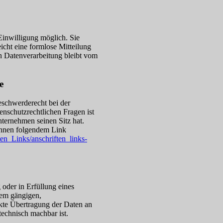
Einwilligung möglich. Sie
eicht eine formlose Mitteilung
n Datenverarbeitung bleibt vom
e
eschwerderecht bei der
enschutzrechtlichen Fragen ist
ternehmen seinen Sitz hat.
önnen folgendem Link
en_Links/anschriften_links-
 oder in Erfüllung eines
inem gängigen,
ekte Übertragung der Daten an
technisch machbar ist.